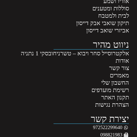
אודיו ושמע
סוללות ומטענים
לבית ולמטבח
תיקון שואבי אבק דייסון
אביזרי שואב דייסון
ניווט מהיר
אלקטרוסייל סחר ויבוא – טשרניחובסקי 1 נתניה
אודות
צור קשר
מאמרים
החשבון שלי
רשימת מועדפים
תקנון האתר
הצהרת נגישות
יצירת קשר
972522299640
098821983