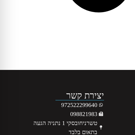
יצירת קשר
972522299640
098821983
טשרניחובסקי 1 נתניה הגעה
בתאום בלבד