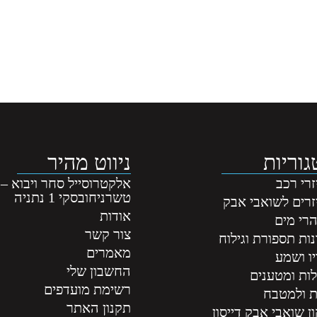
וריות
ניווט מהיר
רי רכב
אלקטרוסייל סחר ויבוא –
טשרניחובסקי 1 נתניה
זרים לשואבי אבק
אודות
רי מים
צור קשר
ות תספורת וגילוח
מאמרים
ו ושמע
החשבון שלי
לות ומטענים
רשימת מועדפים
ת ולמטבח
תקנון האתר
ן שואבי אבק דייסון