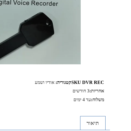
DVR REC
SKU
קטגוריה:
אודיו ושמע
אחריות:
3 חודשים
משלוח:
עד 4 ימים
תיאור