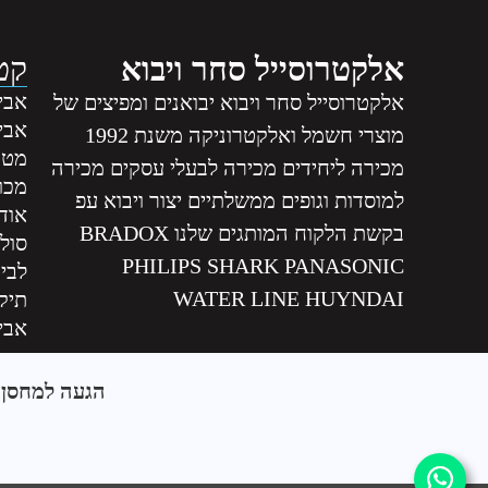
אלקטרוסייל סחר ויבוא
קטג
אביז
אלקטרוסייל סחר ויבוא יבואנים ומפיצים של
אבי
מוצרי חשמל ואלקטרוניקה משנת 1992
מטה
מכירה ליחידים מכירה לבעלי עסקים מכירה
מכונ
למוסדות וגופים ממשלתיים יצור ויבוא עפ
אודי
בקשת הלקוח המותגים שלנו BRADOX
סול
PHILIPS SHARK PANASONIC
לבי
WATER LINE HUYNDAI
תיקו
אביז
הגעה למחסן ב