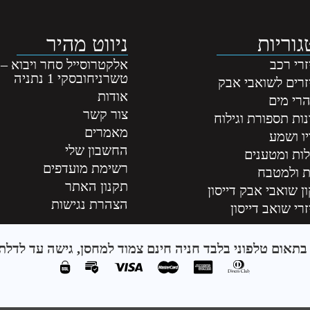
וריות
ניווט מהיר
רי רכב
אלקטרוסייל סחר ויבוא –
טשרניחובסקי 1 נתניה
זרים לשואבי אבק
אודות
רי מים
צור קשר
ות תספורת וגילוח
מאמרים
ו ושמע
החשבון שלי
לות ומטענים
רשימת מועדפים
ת ולמטבח
תקנון האתר
ן שואבי אבק דייסון
הצהרת נגישות
רי שואב דייסון
תאום טלפוני בלבד חניה חינם צמוד למחסן, גישה עד לדלת 