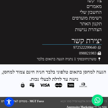
צור קשר
מאמרים
החשבון שלי
רשימת מועדפים
תקנון האתר
הצהרת נגישות
יצירת קשר
972522299640
098821983
טשרניחובסקי 1 נתניה הגעה בתאום בלבד
הגעה למחסן בתאום טלפוני בלבד חניה חינם צמוד למחסן,
גישה עד לדלת לבעלי נכות.
כל הזכויות שמורות אלקטרוסייל סחר ויבוא
MGT Force - מומחים לאתרי וורדפרס
נבנה על ידי Aggressive Marketing