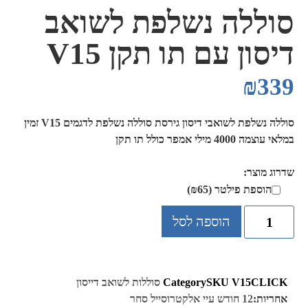
סוללה נשלפת לשואב
דיסון עם תו תקן V15
₪
339
סוללה נשלפת לשואבי דיסון גירסת סוללה נשלפת לדגמים V15 זמין
במלאי עוצמה 4000 מילי אמפר כולל תו תקן
שדרוג מוצר:
הוספת פילטר (
65
₪
)
הוספה לסל
V15CLICK
SKU
Category
סוללות לשואב דייסון
אחריות:
12 חודש עיי אלקטרוסייל סחר