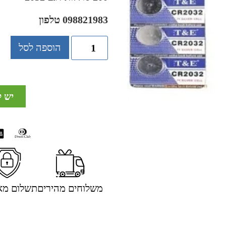
098821983 טלפון
הוספה לסל
יש 
משלוחים מהירים
תשלום מא