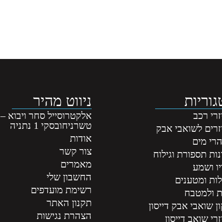
וריות
ניווט מהיר
רי רכב
אלקטרוסייל סחר ויבוא –
טשרניחובסקי 1 נתניה
זרים לשואבי אבק
אודות
רי מים
צור קשר
ות תספורת וגילוח
מאמרים
ו ושמע
החשבון שלי
לות ומטענים
רשימת מועדפים
ת ולמטבח
תקנון האתר
ן שואבי אבק דייסון
הצהרת נגישות
רי שואב דייסון