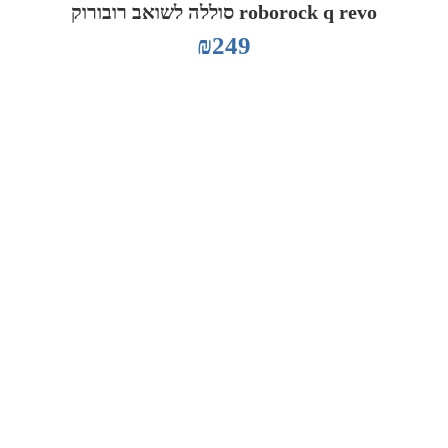
roborock q revo סוללה לשואב רובורוק
₪
249