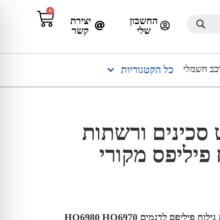
0
החשבון
יצירת
שלי
קשר
כב חשמלי
כל הקטגוריות
HQ סט סכינים ורשתות
 פיליפס מקורי
סכינים ורשתות למגוון מכונות גילוח פיליפס לדגמים HQ6980 HQ6970