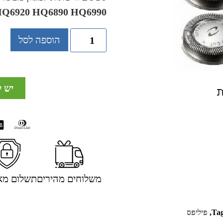
Q6920 HQ6890 HQ6990
הוספה לסל
יש 
משלוחים מהירים
תשלום מא
Ta
,
פיליפס