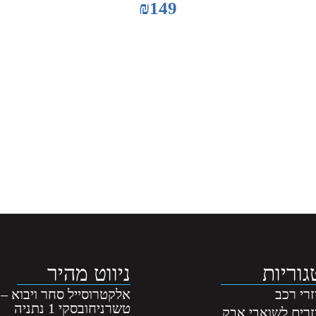
₪
149
וריות
ניווט מהיר
רי רכב
אלקטרוסייל סחר ויבוא –
טשרניחובסקי 1 נתניה
זרים לשואבי אבק