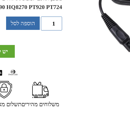
HQ8290 HQ8270 PT920 PT724
הוספה לסל
יש 
משלוחים מהירים
תשלום מא