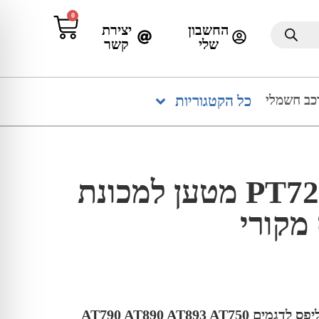
0
החשבון
יצירת
שלי
קשר
כב חשמלי
כל הקטגוריות
PT724 PHILIPS מטען למכונת
 מקורי
מטען תואם למכונת גילוח פיליפס לדגמים AT790 AT890 AT893 AT750