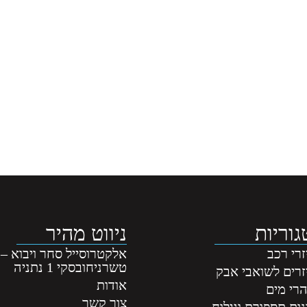
וריות
ניווט מהיר
רי רכב
אלקטרוסייל סחר ויבוא –
טשרניחובסקי 1 נתניה
זרים לשואבי אבק
אודות
רי מים
צור קשר
ות תספורת וגילוח